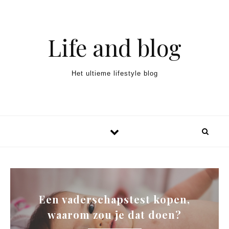
Spring naar inhoud
Life and blog
Het ultieme lifestyle blog
Een vaderschapstest kopen,
waarom zou je dat doen?