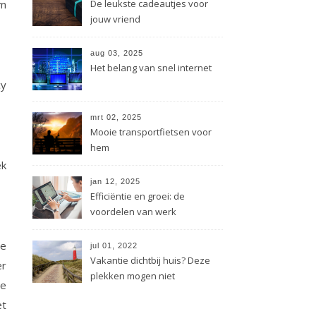
om
De leukste cadeautjes voor
jouw vriend
aug 03, 2025
Het belang van snel internet
cy
mrt 02, 2025
Mooie transportfietsen voor
hem
ek
jan 12, 2025
Efficiëntie en groei: de
voordelen van werk
uitbesteden voor bedrijven
oe
jul 01, 2022
Vakantie dichtbij huis? Deze
er
plekken mogen niet
de
ontbreken.
et