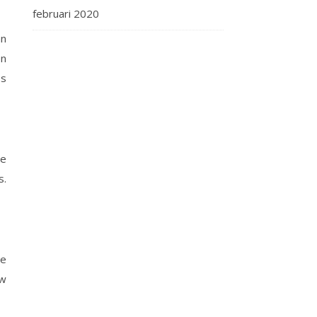
februari 2020
an
en
es
te
s.
We
uw