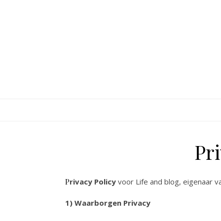
Spring naar inhoud
Pr
Privacy Policy
voor Life and blog, eigenaar v
1) Waarborgen Privacy